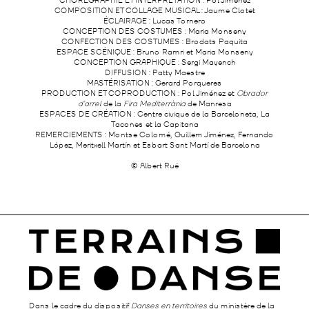
CHORÉGRAPHIE ET INTERPRÉTATION : Pol Jiménez
COMPOSITION ET COLLAGE MUSICAL : Jaume Clotet
ÉCLAIRAGE : Lucas Tornero
CONCEPTION DES COSTUMES : Maria Monseny
CONFECTION DES COSTUMES : Brodats Paquita
ESPACE SCÉNIQUE : Bruno Ramri et Maria Monseny
CONCEPTION GRAPHIQUE : Sergi Mayench
DIFFUSION : Patty Maestre
MASTÉRISATION : Gerard Porqueres
PRODUCTION ET COPRODUCTION : Pol Jiménez et
Obrador
d’arrel
de la
Fira Mediterrània
de Manresa
ESPACES DE CRÉATION :
Centre civique de la Barceloneta, La
Tacones et la Capitana
REMERCIEMENTS :
Montse Colomé, Guillem Jiménez, Fernando
López, Meritxell Martín et Esbart Sant Martí de Barcelona
© Albert Rué
Dans le cadre du dispositif
Danses en territoires
du ministère de la