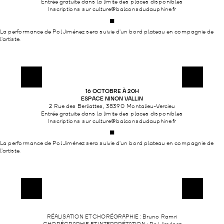
Entrée gratuite dans la limite des places disponibles
Inscriptions sur culture@balconsdudauphine.fr
■
La performance de Pol Jiménez sera suivie d'un bord plateau en compagnie de
l'artiste.
16 OCTOBRE À 20H
ESPACE NINON VALLIN
2 Rue des Berliattes, 38390 Montalieu-Vercieu
Entrée gratuite dans la limite des places disponibles
Inscriptions sur culture@balconsdudauphine.fr
■
La performance de Pol Jiménez sera suivie d'un bord plateau en compagnie de
l'artiste.
RÉALISATION ET CHORÉGRAPHIE : Bruno Ramri