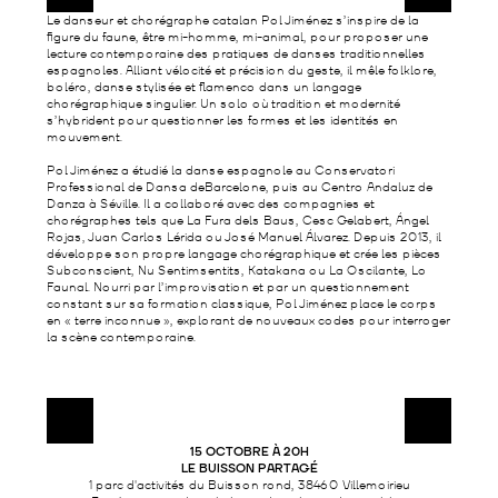
Le danseur et chorégraphe catalan Pol Jiménez s’inspire de la
figure du faune, être mi-homme, mi-animal, pour proposer une
lecture contemporaine des pratiques de danses traditionnelles
espagnoles. Alliant vélocité et précision du geste, il mêle folklore,
boléro, danse stylisée et flamenco dans un langage
chorégraphique singulier. Un solo où tradition et modernité
s’hybrident pour questionner les formes et les identités en
mouvement.
Pol Jiménez a étudié la danse espagnole au Conservatori
Professional de Dansa deBarcelone, puis au Centro Andaluz de
Danza à Séville. Il a collaboré avec des compagnies et
chorégraphes tels que La Fura dels Baus, Cesc Gelabert, Ángel
Rojas, Juan Carlos Lérida ou José Manuel Álvarez. Depuis 2013, il
développe son propre langage chorégraphique et crée les pièces
Subconscient, Nu Sentimsentits, Katakana ou La Oscilante, Lo
Faunal. Nourri par l’improvisation et par un questionnement
constant sur sa formation classique, Pol Jiménez place le corps
en « terre inconnue », explorant de nouveaux codes pour interroger
la scène contemporaine.
15 OCTOBRE À 20H
LE BUISSON PARTAGÉ
1 parc d'activités du Buisson rond, 38460 Villemoirieu