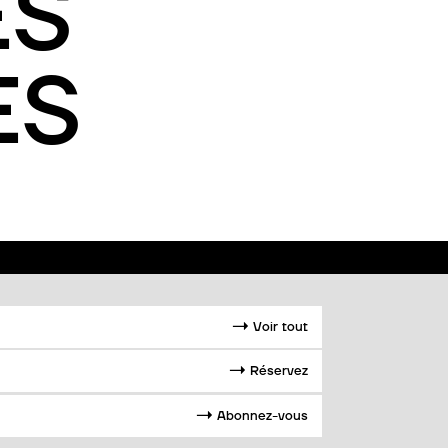
ES
ES
→
Voir tout
→
Réservez
→
Abonnez-vous