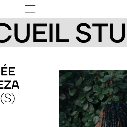
UEIL ST
ÉE
EZA
(S)