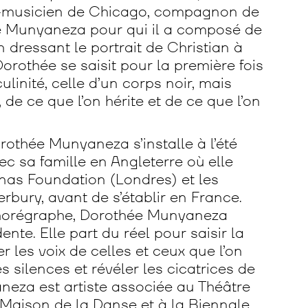
-musicien de Chicago, compagnon de
e Munyaneza pour qui il a composé de
dressant le portrait de Christian à
Dorothée se saisit pour la première fois
linité, celle d’un corps noir, mais
 de ce que l’on hérite et de ce que l’on
othée Munyaneza s’installe à l’été
vec sa famille en Angleterre où elle
onas Foundation (Londres) et les
rbury, avant de s’établir en France.
chorégraphe, Dorothée Munyaneza
te. Elle part du réel pour saisir la
r les voix de celles et ceux que l’on
es silences et révéler les cicatrices de
aneza est artiste associée au Théâtre
a Maison de la Danse et à la Biennale