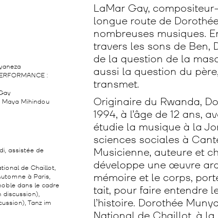
LaMar Gay, compositeur
longue route de Dorothé
nombreuses musiques. En 
travers les sons de Ben, 
de la question de la mascu
yaneza
aussi la question du père,
PERFORMANCE :
transmet.
Gay
Originaire du Rwanda, Dor
 Maya Mihindou
1994, à l’âge de 12 ans, a
étudie la musique à la J
sciences sociales à Cante
Musicienne, auteure et 
i, assistée de
développe une œuvre arden
onal de Chaillot,
mémoire et le corps, porte
Automne à Paris,
noble dans le cadre
tait, pour faire entendre l
n discussion),
l’histoire. Dorothée Muny
cussion), Tanz im
National de Chaillot, à l