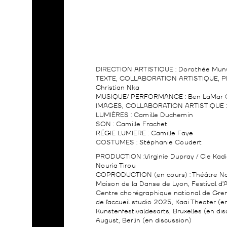
DIRECTION ARTISTIQUE : Dorothée Mun
TEXTE, COLLABORATION ARTISTIQUE, 
Christian Nka
MUSIQUE/ PERFORMANCE : Ben LaMar 
IMAGES, COLLABORATION ARTISTIQUE :
LUMIÈRES : Camille Duchemin
SON : Camille Frachet
RÉGIE LUMIERE : Camille Faye
COSTUMES : Stéphanie Coudert
PRODUCTION :Virginie Dupray / Cie Kadid
Nouria Tirou
COPRODUCTION (en cours) : Théâtre Nati
Maison de la Danse de Lyon, Festival d’
Centre chorégraphique national de Gre
de l'accueil studio 2025, Kaai Theater (e
Kunstenfestivaldesarts, Bruxelles (en dis
August, Berlin (en discussion)